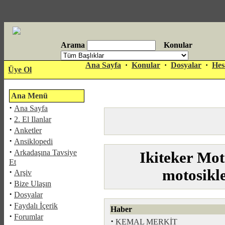
Arama
Konular
antalya
Ana Sayfa
·
Konular
·
Dosyalar
·
Hes
Üye Ol
escort
Ana Menü
·
Ana Sayfa
·
2. El Ilanlar
·
Anketler
·
Ansiklopedi
·
Arkadaşına Tavsiye
Ikiteker Mot
Et
·
motosikl
Arşiv
·
Bize Ulaşın
·
Dosyalar
·
Faydalı İçerik
Haber
·
Forumlar
·
KEMAL MERKİT