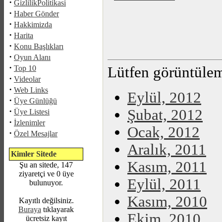
·
GizlilikPolitikasi
·
Haber Gönder
·
Hakkimizda
·
Harita
·
Konu Başlıkları
·
Oyun Alanı
·
Top 10
Lütfen görüntüleme
·
Videolar
·
Web Links
Eylül, 2012
·
Üye Günlüğü
·
Şubat, 2012
Üye Listesi
·
İzlenimler
Ocak, 2012
·
Özel Mesajlar
Aralık, 2011
Kimler Sitede
Kasım, 2011
Şu an sitede, 147
ziyaretçi ve 0 üye
Eylül, 2011
bulunuyor.
Kasım, 2010
Kayıtlı değilsiniz.
Buraya
tıklayarak
Ekim, 2010
ücretsiz kayıt