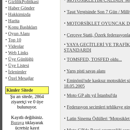
MOTOSİKLETİM ÇALINDI '98
·
GizlilikPolitikasi
·
Haber Gönder
·
Taşıt Vergisinde Son 7 Gün / Milli
·
Hakkimizda
·
Harita
·
MOTORSİKLET OYUNCAK D
·
Konu Başlıkları
·
Oyun Alanı
·
Çerçeve Statü, Özerk federasyonları
·
Top 10
·
YAYA GEÇİTLERİ VE TRAFİ
·
Videolar
STANDARDI
·
Web Links
·
·
Üye Günlüğü
TOMSFED, TOSFED oldu...
·
Üye Listesi
·
·
Yarış pisti savaş alanı
İzlenimler
·
Özel Mesajlar
·
Eminönü'nde kasksız motosiklet sü
18.05.2005
Kimler Sitede
·
Moto GP altı yıl İstanbul'da
Şu an sitede, 2864
ziyaretçi ve 0 üye
·
bulunuyor.
Federasyon seçimleri tehlikeye gird
Kayıtlı değilsiniz.
·
Latin Sinema Ödülleri ‘Motosikle
Buraya
tıklayarak
ücretsiz kayıt
·