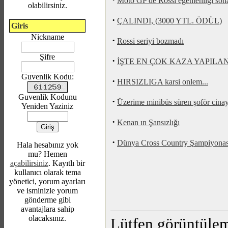
Moto GP'de Rossi egemenliği sona
olabilirsiniz.
·
ÇALINDI, (3000 YTL. ÖDÜL)
Giris
Nickname
·
Rossi seriyi bozmadı
Şifre
·
İŞTE EN ÇOK KAZA YAPILA
Guvenlik Kodu:
·
HIRSIZLIGA karsi onlem...
Guvenlik Kodunu
·
Üzerime minibüs süren şoför cinay
Yeniden Yaziniz
·
Kenan ın Şansızlığı
·
Dünya Cross Country Şampiyonası
Hala hesabınız yok
mu? Hemen
açabilirsiniz
. Kayıtlı bir
kullanıcı olarak tema
yönetici, yorum ayarları
ve isminizle yorum
gönderme gibi
avantajlara sahip
olacaksınız.
Lütfen görüntüleme