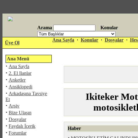
Arama
Konular
antalya
Ana Sayfa
·
Konular
·
Dosyalar
·
Hes
Üye Ol
escort
Ana Menü
·
Ana Sayfa
·
2. El Ilanlar
·
Anketler
·
Ansiklopedi
·
Arkadaşına Tavsiye
Ikiteker Mot
Et
·
motosiklet
Arşiv
·
Bize Ulaşın
·
Dosyalar
·
Faydalı İçerik
Haber
·
Forumlar
·