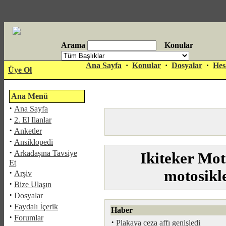
Arama
Konular
antalya
Ana Sayfa
·
Konular
·
Dosyalar
·
Hes
Üye Ol
escort
Ana Menü
·
Ana Sayfa
·
2. El Ilanlar
·
Anketler
·
Ansiklopedi
·
Arkadaşına Tavsiye
Ikiteker Mot
Et
·
motosikl
Arşiv
·
Bize Ulaşın
·
Dosyalar
·
Faydalı İçerik
Haber
·
Forumlar
·
Plakaya ceza affı genişledi