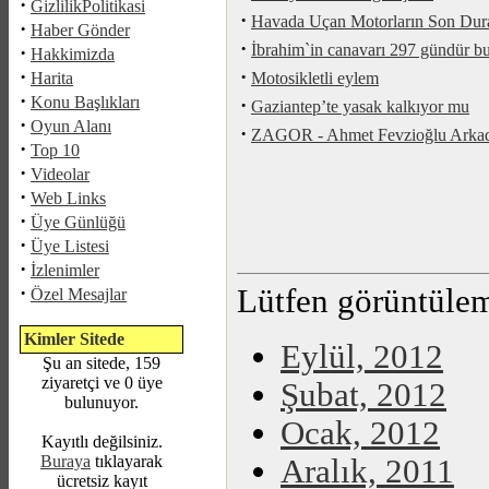
·
GizlilikPolitikasi
·
Havada Uçan Motorların Son Dur
·
Haber Gönder
·
İbrahim`in canavarı 297 gündür b
·
Hakkimizda
·
·
Harita
Motosikletli eylem
·
Konu Başlıkları
·
Gaziantep’te yasak kalkıyor mu
·
Oyun Alanı
·
ZAGOR - Ahmet Fevzioğlu Arkadaş
·
Top 10
·
Videolar
·
Web Links
·
Üye Günlüğü
·
Üye Listesi
·
İzlenimler
·
Lütfen görüntüleme
Özel Mesajlar
Kimler Sitede
Eylül, 2012
Şu an sitede, 159
ziyaretçi ve 0 üye
Şubat, 2012
bulunuyor.
Ocak, 2012
Kayıtlı değilsiniz.
Buraya
tıklayarak
Aralık, 2011
ücretsiz kayıt