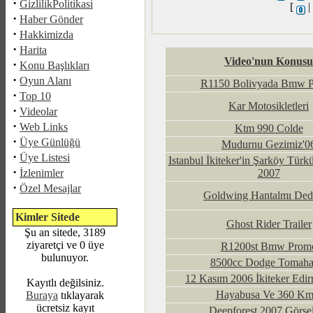
·
GizlilikPolitikasi
[
·
Haber Gönder
·
Hakkimizda
·
Harita
Video'nun Konusu
·
Konu Başlıkları
·
Oyun Alanı
R1150 Bolivyada Bmw 
·
Top 10
Kar Motosikletleri
·
Videolar
·
Web Links
Ktm 990 Colde
·
Üye Günlüğü
Mudurnu Gezimiz'0
·
Üye Listesi
Istanbul İkiteker'in Şarköy Türk
·
İzlenimler
2007
·
Özel Mesajlar
Goldwing Hantalmı Ded
Kimler Sitede
Ghost Rider Trailer
Şu an sitede, 3189
ziyaretçi ve 0 üye
R1200st Bmw Prom
bulunuyor.
8500cc Dodge Tomah
12 Kasım 2006 İkiteker Edir
Kayıtlı değilsiniz.
Hayabusa Ve 360 Km
Buraya
tıklayarak
ücretsiz kayıt
Deepforest 2007 Görsel