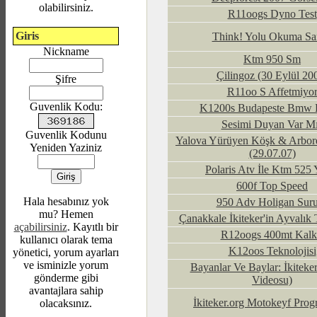
olabilirsiniz.
R11oogs Dyno Test
Giris
Think! Yolu Okuma Sa
Nickname
Ktm 950 Sm
Çilingoz (30 Eylül 20
Şifre
R11oo S Affetmiyo
Guvenlik Kodu:
K1200s Budapeste Bmw 
Sesimi Duyan Var M
Guvenlik Kodunu
Yalova Yürüyen Köşk & Arbor
Yeniden Yaziniz
(29.07.07)
Polaris Atv İle Ktm 525 Y
600f Top Speed
Hala hesabınız yok
950 Adv Holigan Sur
mu? Hemen
Çanakkale İkiteker'in Ayvalık
açabilirsiniz
. Kayıtlı bir
R12oogs 400mt Kalk
kullanıcı olarak tema
K12oos Teknolojisi
yönetici, yorum ayarları
ve isminizle yorum
Bayanlar Ve Baylar: İkiteker
gönderme gibi
Videosu)
avantajlara sahip
İkiteker.org Motokeyf Pro
olacaksınız.