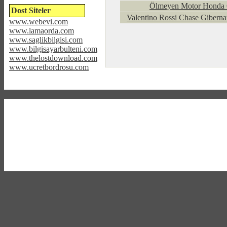
Ölmeyen Motor Honda
Dost Siteler
Valentino Rossi Chase Gibern
www.webevi.com
www.lamaorda.com
www.saglikbilgisi.com
www.bilgisayarbulteni.com
www.thelostdownload.com
www.ucretbordrosu.com