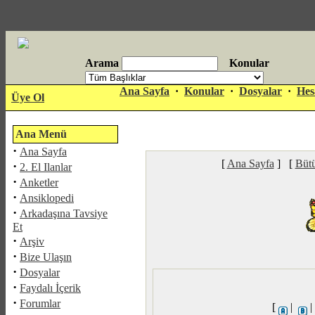
Arama
Konular
antalya
Ana Sayfa
·
Konular
·
Dosyalar
·
Hes
Üye Ol
escort
Ana Menü
·
Ana Sayfa
[
Ana Sayfa
] [
Bütü
·
2. El Ilanlar
·
Anketler
·
Ansiklopedi
·
Arkadaşına Tavsiye
Et
·
Arşiv
·
Bize Ulaşın
·
Dosyalar
·
Faydalı İçerik
·
Forumlar
[
|