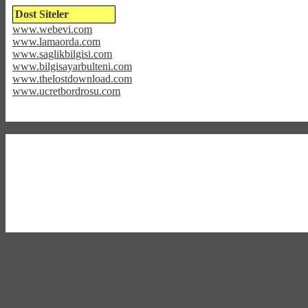
Dost Siteler
www.webevi.com
www.lamaorda.com
www.saglikbilgisi.com
www.bilgisayarbulteni.com
www.thelostdownload.com
www.ucretbordrosu.com