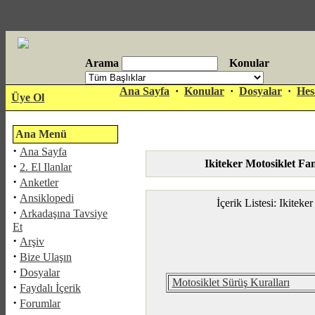
Arama
Konular
antalya
Ana Sayfa
·
Konular
·
Dosyalar
·
Hes
Üye Ol
escort
Ana Menü
·
Ana Sayfa
Ikiteker Motosiklet Fan
·
2. El Ilanlar
·
Anketler
·
Ansiklopedi
İçerik Listesi: Ikitek
·
Arkadaşına Tavsiye
Et
·
Arşiv
·
Bize Ulaşın
·
Dosyalar
Motosiklet Sürüş Kuralları
·
Faydalı İçerik
·
Forumlar