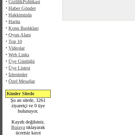
·
GizlilikPolitikasi
·
Haber Gönder
·
Hakkimizda
·
Harita
·
Konu Başlıkları
·
Oyun Alanı
·
Top 10
·
Videolar
·
Web Links
·
Üye Günlüğü
·
Üye Listesi
·
İzlenimler
·
Özel Mesajlar
Kimler Sitede
Şu an sitede, 3261
ziyaretçi ve 0 üye
bulunuyor.
Kayıtlı değilsiniz.
Buraya
tıklayarak
ücretsiz kayıt