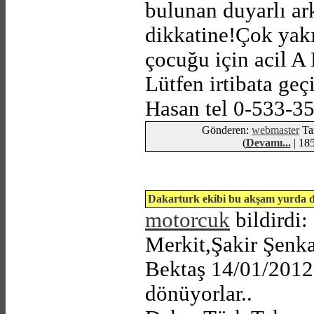
bulunan duyarlı ar
dikkatine!Çok yakı
çocuğu için acil A
Lütfen irtibata ge
Hasan tel 0-533-3
Gönderen:
webmaster
Tar
(
Devamı...
| 185
Dakarturk ekibi bu akşam yurda 
motorcuk
bildirdi
Merkit,Şakir Şenka
Bektaş 14/01/2012
dönüyorlar..