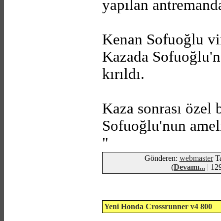
yapılan antremanda
Kenan Sofuoğlu vir
Kazada Sofuoğlu'nu
kırıldı.
Kaza sonrası özel b
Sofuoğlu'nun ameli
"
Gönderen:
webmaster
Ta
(
Devamı...
| 129
Yeni Honda Crossrunner v4 800