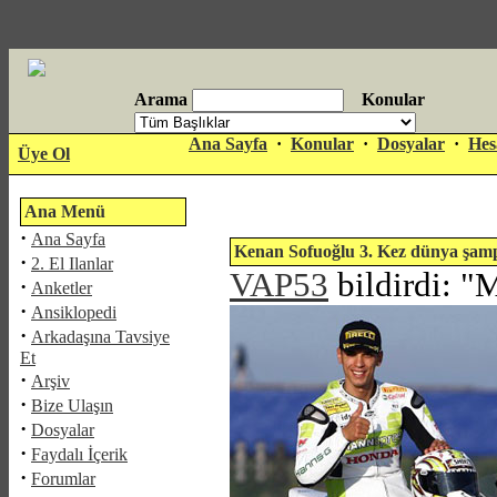
Arama
Konular
antalya
Ana Sayfa
·
Konular
·
Dosyalar
·
Hes
Üye Ol
escort
Ana Menü
·
Ana Sayfa
Kenan Sofuoğlu 3. Kez dünya şamp
·
2. El Ilanlar
VAP53
bildirdi: "
M
·
Anketler
·
Ansiklopedi
·
Arkadaşına Tavsiye
Et
·
Arşiv
·
Bize Ulaşın
·
Dosyalar
·
Faydalı İçerik
·
Forumlar