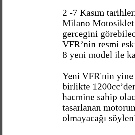
2 -7 Kasım tarihler
Milano Motosiklet
gercegini görebil
VFR’nin resmi eski
8 yeni model ile ka
Yeni VFR'nin yine
birlikte 1200cc’de
hacmine sahip olaca
tasarlanan motorun
olmayacağı söyleni