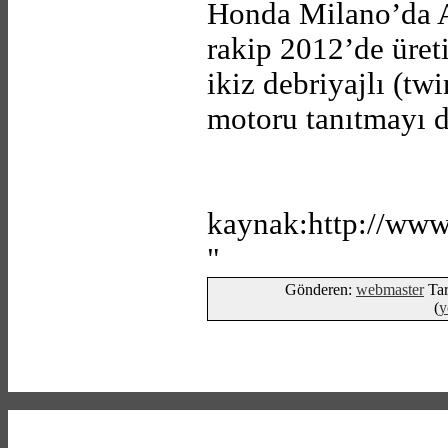
Honda Milano’da
rakip 2012’de üret
ikiz debriyajlı (twi
motoru tanıtmayı d
kaynak:http://ww
"
Gönderen:
webmaster
Tar
(
y