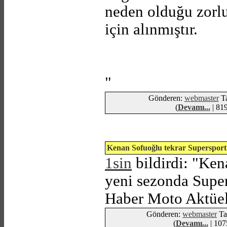
neden olduğu zorlu
için alınmıştır.
"
Gönderen:
webmaster
Ta
(
Devamı...
| 819
Kenan Sofuoğlu tekrar Supersport
1sin
bildirdi: "Ke
yeni sezonda Super
Haber Moto Aktüel'
Gönderen:
webmaster
Ta
(
Devamı...
| 107