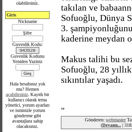
olabilirsiniz.
takılan ve babaan
Giris
Sofuoğlu, Dünya S
Nickname
3. şampiyonluğunu
Şifre
kaderine meydan 
Guvenlik Kodu:
Guvenlik Kodunu
Makus talihi bu se
Yeniden Yaziniz
Sofuoğlu, 28 yıllı
sıkıntılar yaşadı.
Hala hesabınız yok
mu? Hemen
açabilirsiniz
. Kayıtlı bir
kullanıcı olarak tema
yönetici, yorum ayarları
"
ve isminizle yorum
gönderme gibi
Gönderen:
webmaster
Tar
avantajlara sahip
(
Devamı...
| 318
olacaksınız.