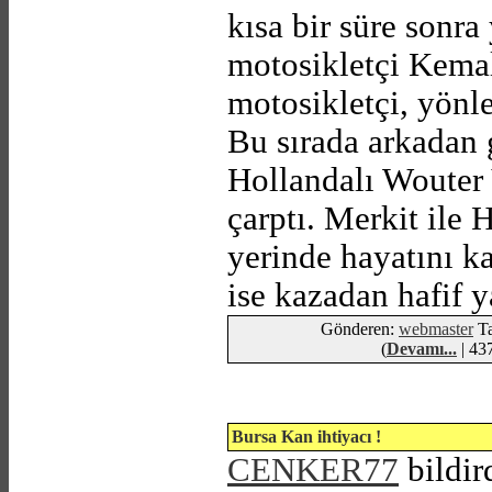
kısa bir süre sonr
motosikletçi Kemal 
motosikletçi, yönle
Bu sırada arkadan 
Hollandalı Wouter
çarptı. Merkit ile 
yerinde hayatını ka
ise kazadan hafif y
Gönderen:
webmaster
Ta
(
Devamı...
| 437
Bursa Kan ihtiyacı !
CENKER77
bildir