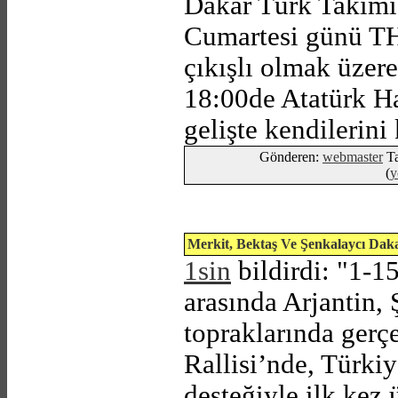
Dakar Türk Takımı
Cumartesi günü TH
çıkışlı olmak üzere
18:00de Atatürk H
gelişte kendilerini
Gönderen:
webmaster
Ta
(
y
Merkit, Bektaş Ve Şenkalaycı Daka
1sin
bildirdi: "1-15
arasında Arjantin, 
topraklarında gerç
Rallisi’nde, Türki
desteğiyle ilk kez 