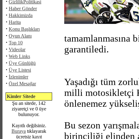
·
GizlilikPolitikasi
·
Haber Gönder
·
Hakkimizda
·
Harita
·
Konu Başlıkları
·
Oyun Alanı
tamamlanmasına bi
·
Top 10
garantiledi.
·
Videolar
·
Web Links
·
Üye Günlüğü
·
Üye Listesi
·
İzlenimler
Yaşadığı tüm zorl
·
Özel Mesajlar
milli motosikletçi
Kimler Sitede
önlenemez yükseli
Şu an sitede, 142
ziyaretçi ve 0 üye
bulunuyor.
Bu sezon yarışmala
Kayıtlı değilsiniz.
Buraya
tıklayarak
birinciliği elinden 
ücretsiz kayıt