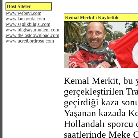
Dost Siteler
www.webevi.com
Kemal Merkit'i Kaybettik
www.lamaorda.com
www.saglikbilgisi.com
www.bilgisayarbulteni.com
www.thelostdownload.com
www.ucretbordrosu.com
Kemal Merkit, bu 
gerçekleştirilen Tr
geçirdiği kaza sonu
Yaşanan kazada Ke
Hollandalı sporcu 
saatlerinde Meke G