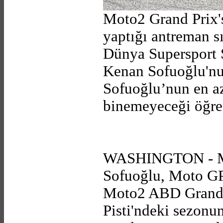
Moto2 Grand Prix'
yaptığı antreman s
Dünya Supersport 
Kenan Sofuoğlu'nun
Sofuoğlu’nun en az
binemeyeceği öğren
WASHINGTON - Mil
Sofuoğlu, Moto GP'
Moto2 ABD Grand P
Pisti'ndeki sezonu