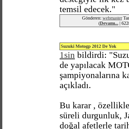
temsil edecek."
Gönderen:
webmaster
Tar
(
Devamı...
| 622
Suzuki Motogp 2012 De Yok
1sin
bildirdi: "Suz
de yapılacak MO
şampiyonalarına k
açıkladı.
Bu karar , özellikl
süreli durgunluk, 
doğal afetlerle tar