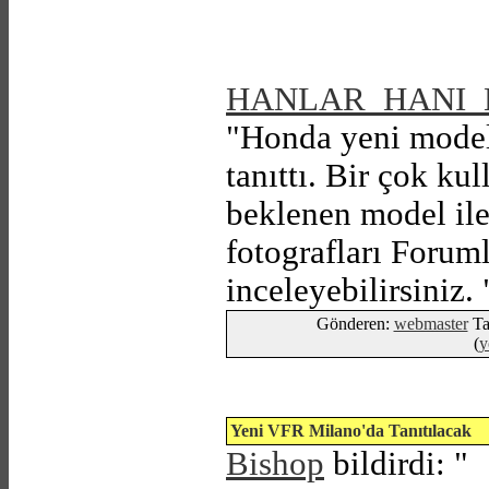
HANLAR_HANI
"Honda yeni model
tanıttı. Bir çok ku
beklenen model ile i
fotografları Forum
inceleyebilirsiniz. 
Gönderen:
webmaster
Ta
(
y
Yeni VFR Milano'da Tanıtılacak
Bishop
bildirdi: "