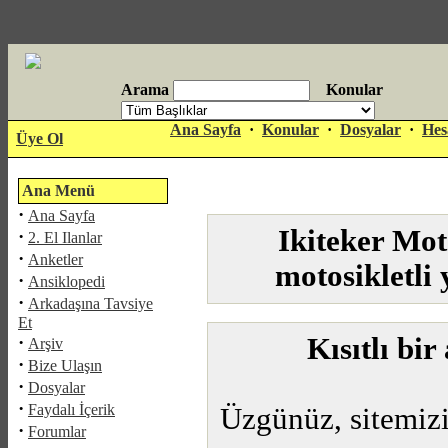
Arama
Konular
antalya
Ana Sayfa
·
Konular
·
Dosyalar
·
Hes
Üye Ol
escort
Ana Menü
·
Ana Sayfa
Ikiteker Mot
·
2. El Ilanlar
·
Anketler
motosikletli
·
Ansiklopedi
·
Arkadaşına Tavsiye
Et
·
Kısıtlı bi
Arşiv
·
Bize Ulaşın
·
Dosyalar
·
Faydalı İçerik
Üzgünüz, sitemiz
·
Forumlar