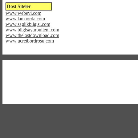
Dost Siteler
www.webevi.com
www.lamaorda.com
www.saglikbilgisi.com
www.bilgisayarbulteni.com
www.thelostdownload.com
www.ucretbordrosu.com