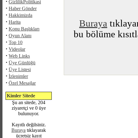
·
GizlilikPolitikasi
·
Haber Gönder
·
Hakkimizda
Buraya
tıklayar
·
Harita
·
Konu Başlıkları
bu bölüme kısıtl
·
Oyun Alanı
·
Top 10
·
Videolar
·
Web Links
·
Üye Günlüğü
·
Üye Listesi
·
İzlenimler
·
Özel Mesajlar
Kimler Sitede
Şu an sitede, 204
ziyaretçi ve 0 üye
bulunuyor.
Kayıtlı değilsiniz.
Buraya
tıklayarak
ücretsiz kayıt