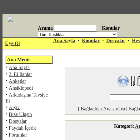
Arama
Konular
antalya
Ana Sayfa
·
Konular
·
Dosyalar
·
Hes
Üye Ol
escort
Ana Menü
·
Ana Sayfa
·
2. El Ilanlar
·
Anketler
·
Ansiklopedi
·
Arkadaşına Tavsiye
Et
·
Arşiv
[
Bağlantılar Anasayfası
|
Bağla
·
Bize Ulaşın
·
Dosyalar
Kategori:
An
·
Faydalı İçerik
·
Forumlar