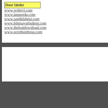
Dost Siteler
www.webevi.com
www.lamaorda.com
www.saglikbilgisi.com
www.bilgisayarbulteni.com
www.thelostdownload.com
www.ucretbordrosu.com