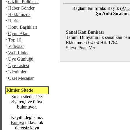
·
GizlilikPolitikasi
·
Haber Gönder
Bağlantıları Sırala: Başlık (
A
\
D
·
Şu Anki Sıralam
Hakkimizda
·
Harita
·
Konu Başlıkları
Sanal Kan Bankası
·
Oyun Alanı
Tanım: Dunyanın ilk sanal kan bank
·
Top 10
Eklenme: 6-04-04 Hit: 1764
·
Videolar
Siteye Puan Ver
·
Web Links
·
Üye Günlüğü
·
Üye Listesi
·
İzlenimler
·
Özel Mesajlar
Kimler Sitede
Şu an sitede, 178
ziyaretçi ve 0 üye
bulunuyor.
Kayıtlı değilsiniz.
Buraya
tıklayarak
ücretsiz kayıt